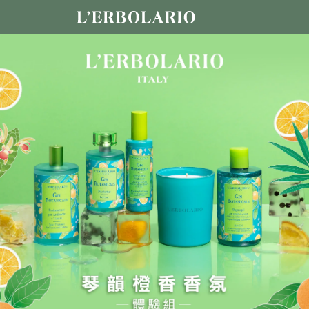
跳
至
主
要
內
容